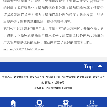
物流专线信息服务功能的主要作用表现为：缩短从接受订货到发货
的时间；库存适量化；增加搬运作业效率；增加运输效率；使接受
订货和发出订货更为省力；增加订单处理的精度；防止发货，配送
出现差错；调整需求和供给；提供信息咨询等。
我们公司始终秉承“用户至上，质量为本”的经营宗旨，开拓创新，勇
于进取，不断完善提高生产技术水平，建立健全服务体系，竭诚为
广大客户提供优良的服务，在业内树立了良好的信誉和口碑。
m.qiang5388243.b2b168.com
Top
主营产品：西安物流专线 西安货运专线 西安物流公司 西安货运公司 西安托运公司 西安托运专
线 西安大件运输公司
版权所有：西安福鸿祥物流有限公司
首页
在线QQ
17392956081
在线留言