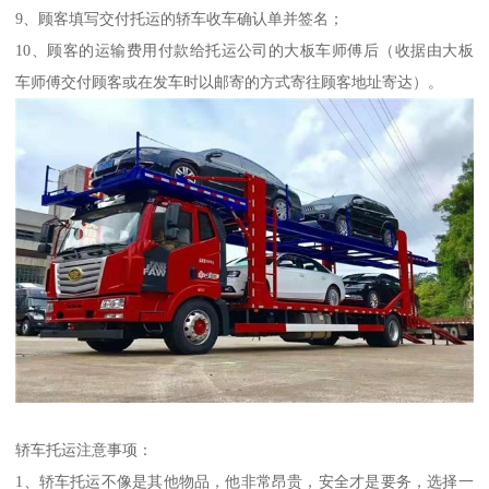
9、顾客填写交付托运的轿车收车确认单并签名；
10、顾客的运输费用付款给托运公司的大板车师傅后（收据由大板
车师傅交付顾客或在发车时以邮寄的方式寄往顾客地址寄达）。
轿车托运注意事项：
1、轿车托运不像是其他物品，他非常昂贵，安全才是要务，选择一