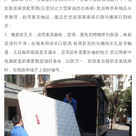
划新居家俱配置图(注意别让大型家俱挡住插座).然后将所有物品分
类整理，处理废弃物品，建议您把添置新家俱日期与搬家日期错
开；
3、搬家前五天：清理家具橱柜，喷洒，避免把蟑螂带到新居，将新
居清扫干净，在墙角和排水口喷洒.检查新居的马桶排水孔是否畅
通，天花板和墙面是否漏水，是否还有需要补修的地方.切记将家中
电脑硬盘的重要数据做好备份，以防万一，拆除复杂视听设备线路
时，在线路和端子上做好编号。