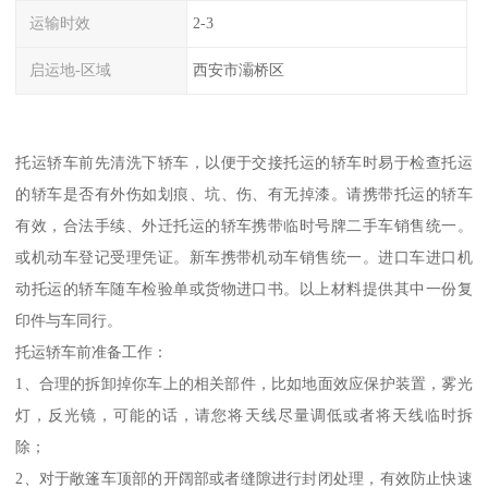
运输时效
2-3
启运地-区域
西安市灞桥区
托运轿车前先清洗下轿车，以便于交接托运的轿车时易于检查托运
的轿车是否有外伤如划痕、坑、伤、有无掉漆。请携带托运的轿车
有效，合法手续、外迁托运的轿车携带临时号牌二手车销售统一。
或机动车登记受理凭证。新车携带机动车销售统一。进口车进口机
动托运的轿车随车检验单或货物进口书。以上材料提供其中一份复
印件与车同行。
托运轿车前准备工作：
1、合理的拆卸掉你车上的相关部件，比如地面效应保护装置，雾光
灯，反光镜，可能的话，请您将天线尽量调低或者将天线临时拆
除；
2、对于敞篷车顶部的开阔部或者缝隙进行封闭处理，有效防止快速