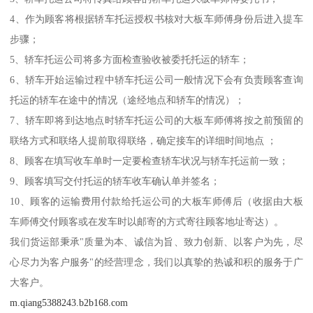
4、作为顾客将根据轿车托运授权书核对大板车师傅身份后进入提车
步骤；
5、轿车托运公司将多方面检查验收被委托托运的轿车；
6、轿车开始运输过程中轿车托运公司一般情况下会有负责顾客查询
托运的轿车在途中的情况（途经地点和轿车的情况）；
7、轿车即将到达地点时轿车托运公司的大板车师傅将按之前预留的
联络方式和联络人提前取得联络，确定接车的详细时间地点 ；
8、顾客在填写收车单时一定要检查轿车状况与轿车托运前一致；
9、顾客填写交付托运的轿车收车确认单并签名；
10、顾客的运输费用付款给托运公司的大板车师傅后（收据由大板
车师傅交付顾客或在发车时以邮寄的方式寄往顾客地址寄达）。
我们货运部秉承"质量为本、诚信为旨、致力创新、以客户为先，尽
心尽力为客户服务"的经营理念，我们以真挚的热诚和积的服务于广
大客户。
m.qiang5388243.b2b168.com