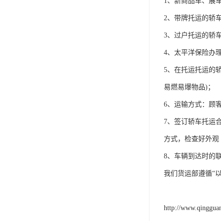
1、新商品车、展
2、带牌托运的轿
3、过户托运的轿
4、太平洋保险办
5、在托运托运的
易燃易爆物品)；
6、运输方式：顾
7、签订轿车托运
方式，检查好外观
8、车辆到达时的
我们货运部遵循“
http://www.qinggua