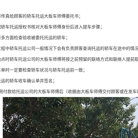
将传真给顾客的轿车托运大板车师傅委托书；
据轿车托运授权书核对大板车师傅身份后进入提车步骤；
将多方面检查验收被委托托运的轿车；
过程中轿车托运公司一般情况下会有负责顾客查询托运的轿车在途中的情
地点时轿车托运公司的大板车师傅将按之前预留的联络方式和联络人提前取
车单时一定要检查轿车状况与轿车托运前一致；
托运的轿车收车确认单并签名；
费用付款给托运公司的大板车师傅后（收据由大板车师傅交付顾客或在发