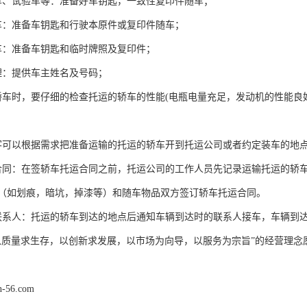
车、试验车等：准备好车钥匙，一致性复印件随车；
车：准备车钥匙和行驶本原件或复印件随车；
车：准备车钥匙和临时牌照及复印件；
理：提供车主姓名及号码；
轿车时，要仔细的检查托运的轿车的性能(电瓶电量充足，发动机的性能
客可以根据需求把准备运输的托运的轿车开到托运公司或者约定装车的地
合同：在签轿车托运合同之前，托运公司的工作人员先记录运输托运的轿
（如划痕，暗坑，掉漆等）和随车物品双方签订轿车托运合同。
联系人：托运的轿车到达的地点后通知车辆到达时的联系人接车，车辆到
以质量求生存，以创新求发展，以市场为向导，以服务为宗旨”的经营理念
n-56.com