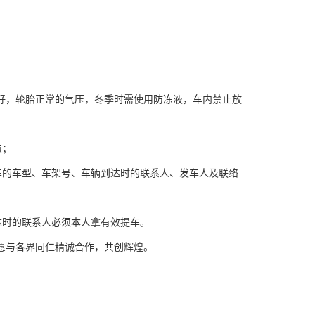
良好，轮胎正常的气压，冬季时需使用防冻液，车内禁止放
点；
车的车型、车架号、车辆到达时的联系人、发车人及联络
达时的联系人必须本人拿有效提车。
愿与各界同仁精诚合作，共创辉煌。