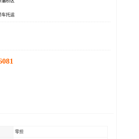
市灞桥区
轿车托运
6081
零担