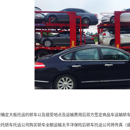
要确定大板托运的轿车以及接受地点及运输费用后双方签定商品车运输轿
委托轿车托运公司购买轿车全额运输太平洋保险后轿车托运公司将传真（