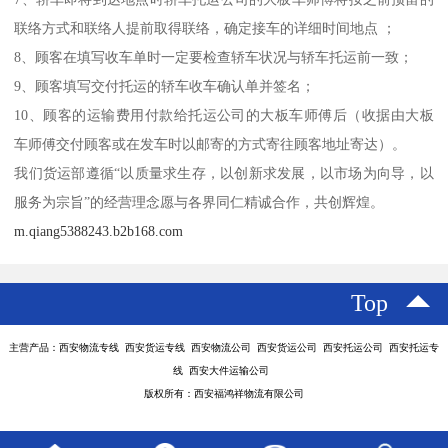
联络方式和联络人提前取得联络，确定接车的详细时间地点 ；
8、顾客在填写收车单时一定要检查轿车状况与轿车托运前一致；
9、顾客填写交付托运的轿车收车确认单并签名；
10、顾客的运输费用付款给托运公司的大板车师傅后（收据由大板
车师傅交付顾客或在发车时以邮寄的方式寄往顾客地址寄达）。
我们货运部遵循“以质量求生存，以创新求发展，以市场为向导，以
服务为宗旨”的经营理念愿与各界同仁精诚合作，共创辉煌。
m.qiang5388243.b2b168.com
Top
主营产品：西安物流专线 西安货运专线 西安物流公司 西安货运公司 西安托运公司 西安托运专
线 西安大件运输公司
版权所有：西安福鸿祥物流有限公司