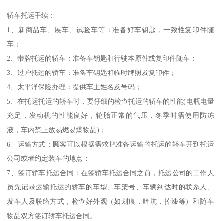
轿车托运手续：
1、新商品车、展车、试验车等：准备好车钥匙，一致性复印件随
车；
2、带牌托运的轿车：准备车钥匙和行驶本原件或复印件随车；
3、过户托运的轿车：准备车钥匙和临时牌照及复印件；
4、太平洋保险办理：提供车主姓名及号码；
5、在托运托运的轿车时，要仔细的检查托运的轿车的性能(电瓶电量
充足，发动机的性能良好，轮胎正常的气压，冬季时需使用防冻
液，车内禁止放易燃易爆物品)；
6、运输方式：顾客可以根据需求把准备运输的托运的轿车开到托运
公司或者约定装车的地点；
7、签订轿车托运合同：在签轿车托运合同之前，托运公司的工作人
员先记录运输托运的轿车的车型、车架号、车辆到达时的联系人、
发车人及联络方式，检查好外观（如划痕，暗坑，掉漆等）和随车
物品双方签订轿车托运合同。