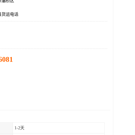
市灞桥区
县货运电话
6081
1-2天