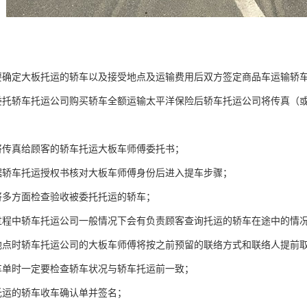
要确定大板托运的轿车以及接受地点及运输费用后双方签定商品车运输轿
委托轿车托运公司购买轿车全额运输太平洋保险后轿车托运公司将传真（
将传真给顾客的轿车托运大板车师傅委托书；
据轿车托运授权书核对大板车师傅身份后进入提车步骤；
将多方面检查验收被委托托运的轿车；
过程中轿车托运公司一般情况下会有负责顾客查询托运的轿车在途中的情
地点时轿车托运公司的大板车师傅将按之前预留的联络方式和联络人提前取
车单时一定要检查轿车状况与轿车托运前一致；
托运的轿车收车确认单并签名；