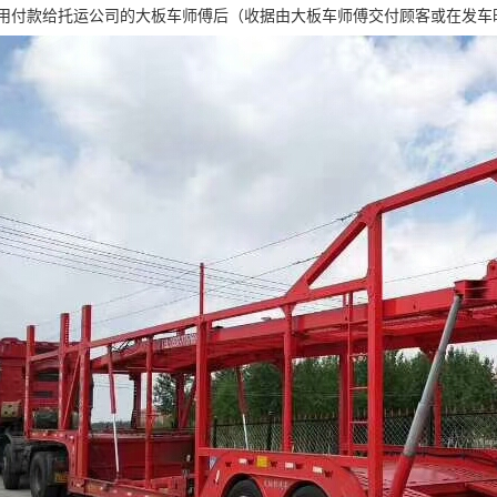
费用付款给托运公司的大板车师傅后（收据由大板车师傅交付顾客或在发