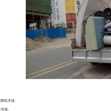
移机手续;
号线;