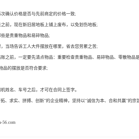
再次确认价格是否与先前商定的价格一致;
来之前，现在新旧居地板上铺上废布，以免划伤地板;
哪些是贵重物品和易碎物品;
时，当场告诉工人大件摆放在哪里，省去您劳累之苦;
结账之前，一定要先清点物品：重要检查贵重物品、易碎物品、零散物品
物品的摆放是否符合要求;
；
司机姓名、车号之后，才可在合同上签字。
开拓、求实、拼搏、创新”的企业精神，坚持以“诚信为本、合和共赢”的
n-56.com