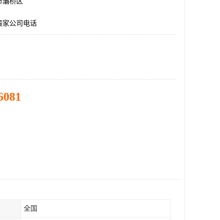
市灞桥区
搬家公司电话
6081
全国