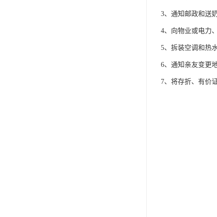
3、通知邮政和送
4、向物业或电力
5、拆装空调和热
6、通知亲友变更地
7、将存折、有价