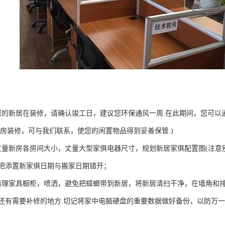
您的新居在装修，请确认竣工日，建议您环保通风一周.在此期间，您可以
旧房装修，可与我们联系，使您的闲置物品得到妥善保管.)
丈量新房各房间大小，丈量大型家俱电器尺寸，规划新居家俱配置图(注意
把添置新家俱日期与搬家日期错开；
清理家具橱柜，喷洒，避免把蟑螂带到新居，将新居清扫干净，在墙角和排
还有需要补修的地方.切记将家中电脑硬盘的重要数据做好备份，以防万