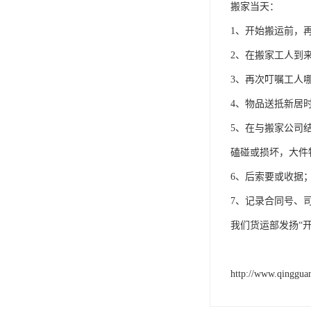
搬家当天：
1、开始搬运前，
2、在搬家工人到
3、再次叮嘱工人
4、物品送抵新居
5、在与搬家公司
磕碰或损坏，大件
6、后索要或收据
7、记录合同号、
我们货运部发扬“
http://www.qinggua