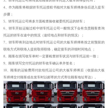
3、轿车托运公司将传真给顾客的轿车托运大板车师傅委托书；
4、作为顾客将根据轿车托运授权书核对大板车师傅身份后进入提车
步骤；
5、轿车托运公司将多方面检查验收被委托托运的轿车；
6、轿车开始运输过程中轿车托运公司一般情况下会有负责顾客查询
托运的轿车在途中的情况（途经地点和轿车的情况）；
7、轿车即将到达地点时轿车托运公司的大板车师傅将按之前预留的
联络方式和联络人提前取得联络，确定接车的详细时间地点 ；
8、顾客在填写收车单时一定要检查轿车状况与轿车托运前一致；
9、顾客填写交付托运的轿车收车确认单并签名；
10、顾客的运输费用付款给托运公司的大板车师傅后（收据由大板
车师傅交付顾客或在发车时以邮寄的方式寄往顾客地址寄达）。