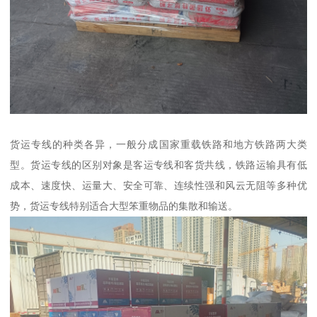
货运专线的种类各异，一般分成国家重载铁路和地方铁路两大类
型。货运专线的区别对象是客运专线和客货共线，铁路运输具有低
成本、速度快、运量大、安全可靠、连续性强和风云无阻等多种优
势，货运专线特别适合大型笨重物品的集散和输送。