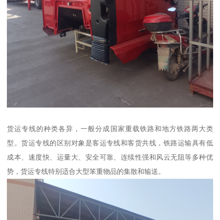
货运专线的种类各异，一般分成国家重载铁路和地方铁路两大类
型。货运专线的区别对象是客运专线和客货共线，铁路运输具有低
成本、速度快、运量大、安全可靠、连续性强和风云无阻等多种优
势，货运专线特别适合大型笨重物品的集散和输送。