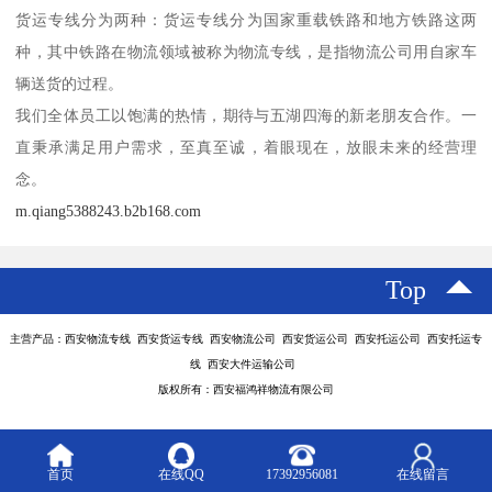
货运专线分为两种：货运专线分为国家重载铁路和地方铁路这两
种，其中铁路在物流领域被称为物流专线，是指物流公司用自家车
辆送货的过程。
我们全体员工以饱满的热情，期待与五湖四海的新老朋友合作。一
直秉承满足用户需求，至真至诚，着眼现在，放眼未来的经营理
念。
m.qiang5388243.b2b168.com
Top
主营产品：西安物流专线 西安货运专线 西安物流公司 西安货运公司 西安托运公司 西安托运专
线 西安大件运输公司
版权所有：西安福鸿祥物流有限公司
首页
在线QQ
17392956081
在线留言