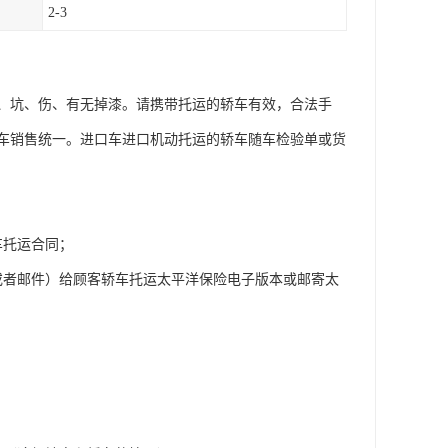
2-3
、坑、伤、有无掉漆。请携带托运的轿车有效，合法手
车销售统一。进口车进口机动托运的轿车随车检验单或货
车托运合同；
或者邮件）给顾客轿车托运太平洋保险电子版本或邮寄太