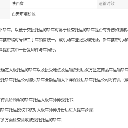
陕西省
运输时效
西安市灞桥区
下轿车，以便于交接托运的轿车时易于检查托运的轿车是否有外伤如划痕
车携带临时号牌二手车销售统一。或机动车登记受理凭证。新车携带机动
料提供其中一份复印件与车同行。
要确定大板托运的轿车以及接受地点及运输费用后双方签定商品车运输轿
委托轿车托运公司购买轿车全额运输太平洋保险后轿车托运公司将传真（
将传真给顾客的轿车托运大板车师傅委托书；
据轿车托运授权书核对大板车师傅身份后进入提车步骤；
将多方面检查验收被委托托运的轿车；