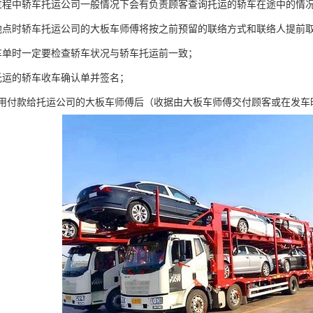
过程中轿车托运公司一般情况下会有负责顾客查询托运的轿车在途中的情
地点时轿车托运公司的大板车师傅将按之前预留的联络方式和联络人提前取
车单时一定要检查轿车状况与轿车托运前一致；
托运的轿车收车确认单并签名；
费用付款给托运公司的大板车师傅后（收据由大板车师傅交付顾客或在发