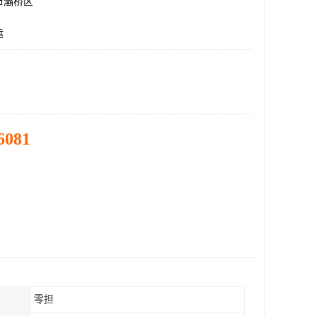
市灞桥区
运
6081
零担