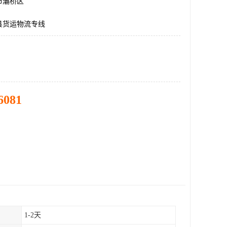
市灞桥区
县货运物流专线
6081
1-2天