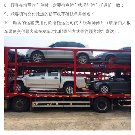
8、顾客在填写收车单时一定要检查轿车状况与轿车托运前一致；
9、顾客填写交付托运的轿车收车确认单并签名；
10、顾客的运输费用付款给托运公司的大板车师傅后（收据由大板
车师傅交付顾客或在发车时以邮寄的方式寄往顾客地址寄达）。