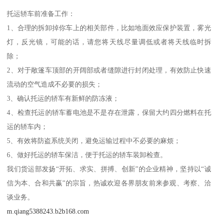
托运轿车前准备工作：
1、合理的拆卸掉你车上的相关部件，比如地面效应保护装置，雾光
灯，反光镜，可能的话，请您将天线尽量调低或者将天线临时拆
除；
2、对于敞篷车顶部的开阔部或者缝隙进行封闭处理，有效防止快速
流动的空气造成不必要的损失；
3、确认托运的轿车有新鲜的防冻液；
4、检查托运的轿车蓄电池是不是存在泄露，保留大约四分燃料在托
运的轿车内；
5、有效将防盗系统关闭，避免运输过程中不必要的麻烦；
6、做好托运的轿车保洁，便于托运的轿车装卸检查。
我们货运部发扬“开拓、求实、拼搏、创新”的企业精神，坚持以“诚
信为本、合和共赢”的宗旨，热诚欢迎各界朋友前来参观、考察、洽
谈业务。
m.qiang5388243.b2b168.com