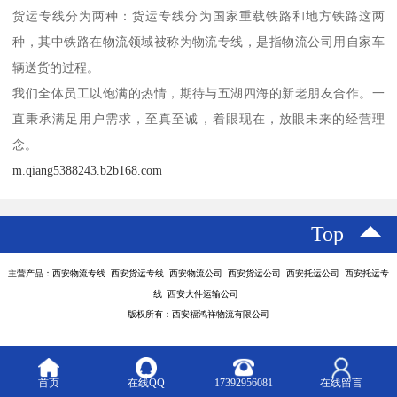
货运专线分为两种：货运专线分为国家重载铁路和地方铁路这两
种，其中铁路在物流领域被称为物流专线，是指物流公司用自家车
辆送货的过程。
我们全体员工以饱满的热情，期待与五湖四海的新老朋友合作。一
直秉承满足用户需求，至真至诚，着眼现在，放眼未来的经营理
念。
m.qiang5388243.b2b168.com
Top
主营产品：西安物流专线 西安货运专线 西安物流公司 西安货运公司 西安托运公司 西安托运专
线 西安大件运输公司
版权所有：西安福鸿祥物流有限公司
首页
在线QQ
17392956081
在线留言