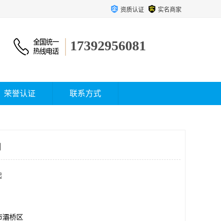
资质认证
实名商家
17392956081
荣誉认证
联系方式
司
起
市灞桥区