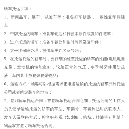
轿车托运手续：
1、新商品车、展车、试验车等：准备好车钥匙，一致性复印件随
车；
2、带牌托运的轿车：准备车钥匙和行驶本原件或复印件随车；
3、过户托运的轿车：准备车钥匙和临时牌照及复印件；
4、太平洋保险办理：提供车主姓名及号码；
5、在托运托运的轿车时，要仔细的检查托运的轿车的性能(电瓶电量
充足，发动机的性能良好，轮胎正常的气压，冬季时需使用防冻
液，车内禁止放易燃易爆物品)；
6、运输方式：顾客可以根据需求把准备运输的托运的轿车开到托运
公司或者约定装车的地点；
7、签订轿车托运合同：在签轿车托运合同之前，托运公司的工作人
员先记录运输托运的轿车的车型、车架号、车辆到达时的联系人、
发车人及联络方式，检查好外观（如划痕，暗坑，掉漆等）和随车
物品双方签订轿车托运合同。