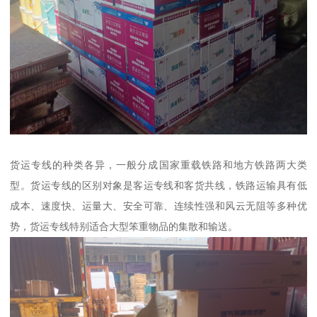
货运专线的种类各异，一般分成国家重载铁路和地方铁路两大类
型。货运专线的区别对象是客运专线和客货共线，铁路运输具有低
成本、速度快、运量大、安全可靠、连续性强和风云无阻等多种优
势，货运专线特别适合大型笨重物品的集散和输送。