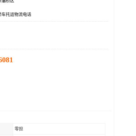
市灞桥区
轿车托运物流电话
6081
零担