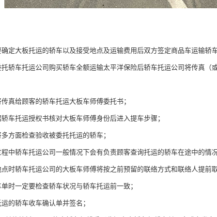
要确定大板托运的轿车以及接受地点及运输费用后双方签定商品车运输轿
委托轿车托运公司购买轿车全额运输太平洋保险后轿车托运公司将传真（
将传真给顾客的轿车托运大板车师傅委托书；
据轿车托运授权书核对大板车师傅身份后进入提车步骤；
将多方面检查验收被委托托运的轿车；
过程中轿车托运公司一般情况下会有负责顾客查询托运的轿车在途中的情
地点时轿车托运公司的大板车师傅将按之前预留的联络方式和联络人提前取
车单时一定要检查轿车状况与轿车托运前一致；
托运的轿车收车确认单并签名；