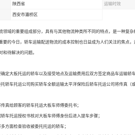
陕西省
运输时效
西安市灞桥区
流领域的重要组成部分，具有与其他物流种类所不同的特点，是一种复杂
重要的今日，轿车运输配送物流的成本控制也日益成为人们关注的焦点，
对和待解决的问题。
要确定大板托运的轿车以及接受地点及运输费用后双方签定商品车运输轿
委托轿车托运公司购买轿车全额运输太平洋保险后轿车托运公司将传真（
将传真给顾客的轿车托运大板车师傅委托书；
据轿车托运授权书核对大板车师傅身份后进入提车步骤；
将多方面检查验收被委托托运的轿车；