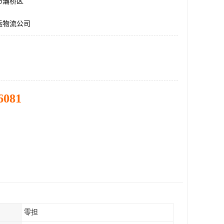
市灞桥区
运物流公司
6081
零担