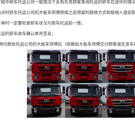
过程中轿车托运公司一般情况下会有负责顾客查询托运的轿车在途中的情
地点时轿车托运公司的大板车师傅将按之前预留的联络方式和联络人提前取
车单时一定要检查轿车状况与轿车托运前一致；
托运的轿车收车确认单并签名；
费用付款给托运公司的大板车师傅后（收据由大板车师傅交付顾客或在发