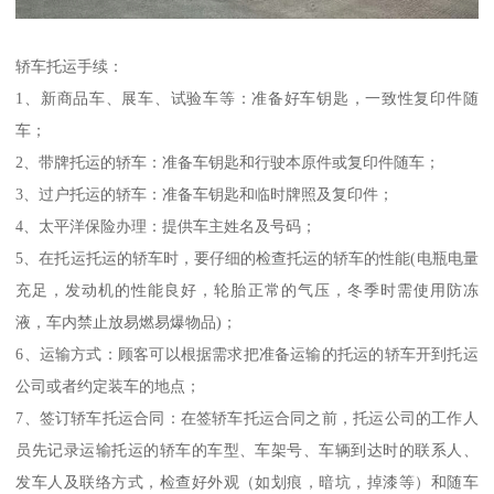
轿车托运手续：
1、新商品车、展车、试验车等：准备好车钥匙，一致性复印件随
车；
2、带牌托运的轿车：准备车钥匙和行驶本原件或复印件随车；
3、过户托运的轿车：准备车钥匙和临时牌照及复印件；
4、太平洋保险办理：提供车主姓名及号码；
5、在托运托运的轿车时，要仔细的检查托运的轿车的性能(电瓶电量
充足，发动机的性能良好，轮胎正常的气压，冬季时需使用防冻
液，车内禁止放易燃易爆物品)；
6、运输方式：顾客可以根据需求把准备运输的托运的轿车开到托运
公司或者约定装车的地点；
7、签订轿车托运合同：在签轿车托运合同之前，托运公司的工作人
员先记录运输托运的轿车的车型、车架号、车辆到达时的联系人、
发车人及联络方式，检查好外观（如划痕，暗坑，掉漆等）和随车