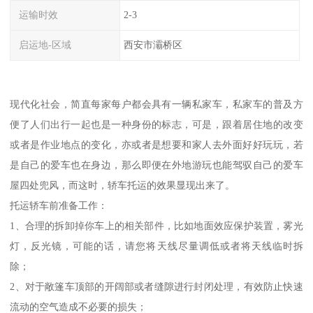
运输时效
2-3
启运地-区域
西安市灞桥区
现代化社会，简直每家每户都会具有一辆私家车，私家车的普及方
便了人们出行一起也是一种身份的标志，可是，跟着居住地的改变
或者是作业地点的变化，亦或者是想要和家人去外面好好玩玩，若
是自己的爱车也在身边，那么即便在外地游玩也能驾驭自己的爱车
屋四处兜风，而这时，轿车托运的效果显现出来了。
托运轿车前准备工作：
1、合理的拆卸掉你车上的相关部件，比如地面效应保护装置，雾光
灯，反光镜，可能的话，请您将天线尽量调低或者将天线临时拆
除；
2、对于敞篷车顶部的开阔部或者缝隙进行封闭处理，有效防止快速
流动的空气造成不必要的损失；