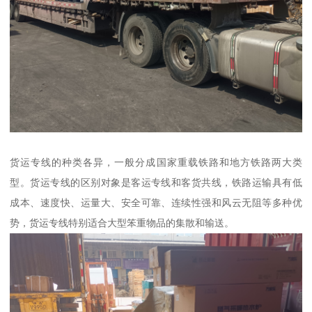
货运专线的种类各异，一般分成国家重载铁路和地方铁路两大类
型。货运专线的区别对象是客运专线和客货共线，铁路运输具有低
成本、速度快、运量大、安全可靠、连续性强和风云无阻等多种优
势，货运专线特别适合大型笨重物品的集散和输送。