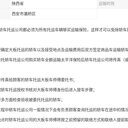
陕西省
运输时效
西安市灞桥区
轿车托运公司都必须为所有托运车辆够买运输保险，这样才可以免除轿车
要确定大板托运的轿车以及接受地点及运输费用后双方签定商品车运输轿
委托轿车托运公司购买轿车全额运输太平洋保险后轿车托运公司将传真（
将传真给顾客的轿车托运大板车师傅委托书；
据轿车托运授权书核对大板车师傅身份后进入提车步骤；
将多方面检查验收被委托托运的轿车；
过程中轿车托运公司一般情况下会有负责顾客查询托运的轿车在途中的情
地点时轿车托运公司的大板车师傅将按之前预留的联络方式和联络人提前取