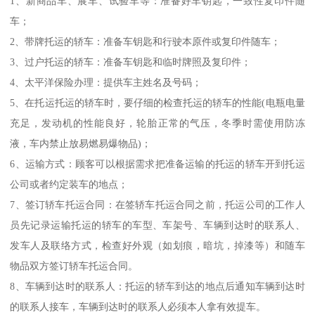
1、新商品车、展车、试验车等：准备好车钥匙，一致性复印件随
车；
2、带牌托运的轿车：准备车钥匙和行驶本原件或复印件随车；
3、过户托运的轿车：准备车钥匙和临时牌照及复印件；
4、太平洋保险办理：提供车主姓名及号码；
5、在托运托运的轿车时，要仔细的检查托运的轿车的性能(电瓶电量
充足，发动机的性能良好，轮胎正常的气压，冬季时需使用防冻
液，车内禁止放易燃易爆物品)；
6、运输方式：顾客可以根据需求把准备运输的托运的轿车开到托运
公司或者约定装车的地点；
7、签订轿车托运合同：在签轿车托运合同之前，托运公司的工作人
员先记录运输托运的轿车的车型、车架号、车辆到达时的联系人、
发车人及联络方式，检查好外观（如划痕，暗坑，掉漆等）和随车
物品双方签订轿车托运合同。
8、车辆到达时的联系人：托运的轿车到达的地点后通知车辆到达时
的联系人接车，车辆到达时的联系人必须本人拿有效提车。