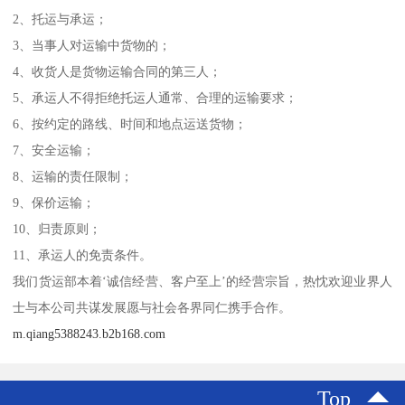
2、托运与承运；
3、当事人对运输中货物的；
4、收货人是货物运输合同的第三人；
5、承运人不得拒绝托运人通常、合理的运输要求；
6、按约定的路线、时间和地点运送货物；
7、安全运输；
8、运输的责任限制；
9、保价运输；
10、归责原则；
11、承运人的免责条件。
我们货运部本着‘诚信经营、客户至上’的经营宗旨，热忱欢迎业界人
士与本公司共谋发展愿与社会各界同仁携手合作。
m.qiang5388243.b2b168.com
Top