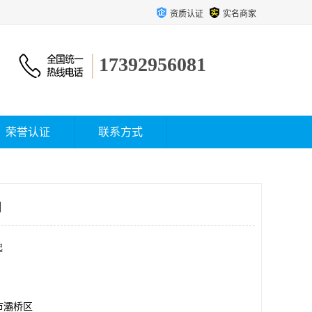
资质认证
实名商家
17392956081
荣誉认证
联系方式
司
起
市灞桥区