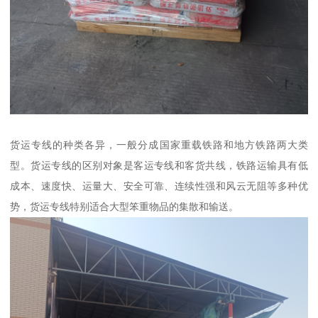
货运专线的种类各异，一般分成国家重载铁路和地方铁路两大类
型。货运专线的区别对象是客运专线和客货共线，铁路运输具有低
成本、速度快、运量大、安全可靠、连续性强和风云无阻等多种优
势，货运专线特别适合大型笨重物品的集散和输送。