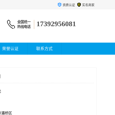
资质认证
实名商家
17392956081
荣誉认证
联系方式
司
起
市灞桥区