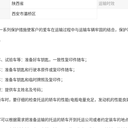
陕西省
运输时效
西安市灞桥区
一系列保护措施使客户的爱车在运输过程中与运输车辆牢固的结合，保护
。
车、试验车等：准备好车钥匙，一致性复印件随车；
车：准备车钥匙和行驶本原件或复印件随车；
车：准备车钥匙和临时牌照及复印件；
理：提供车主姓名及号码；
轿车时，要仔细的检查托运的轿车的性能(电瓶电量充足，发动机的性能
客可以根据需求把准备运输的托运的轿车开到托运公司或者约定装车的地