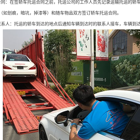
合同：在签轿车托运合同之前，托运公司的工作人员先记录运输托运的轿
（如划痕，暗坑，掉漆等）和随车物品双方签订轿车托运合同。
联系人：托运的轿车到达的地点后通知车辆到达时的联系人接车，车辆到