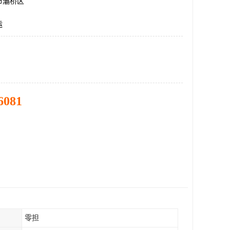
市灞桥区
运
6081
零担