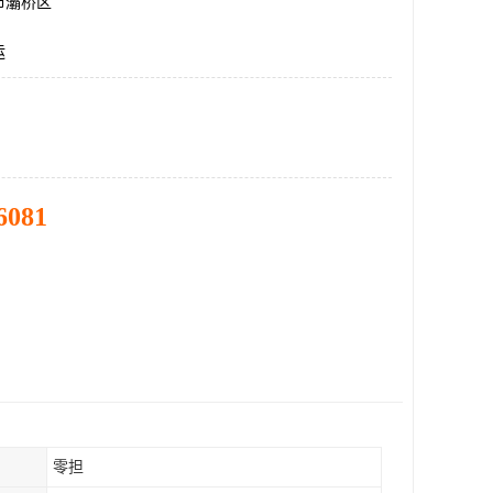
市灞桥区
运
6081
零担