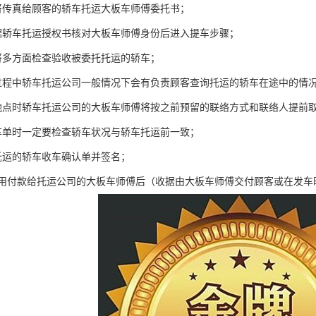
将传真给顾客的轿车托运大板车师傅委托书；
据轿车托运授权书核对大板车师傅身份后进入提车步骤；
将多方面检查验收被委托托运的轿车；
过程中轿车托运公司一般情况下会有负责顾客查询托运的轿车在途中的情
地点时轿车托运公司的大板车师傅将按之前预留的联络方式和联络人提前取
车单时一定要检查轿车状况与轿车托运前一致；
托运的轿车收车确认单并签名；
费用付款给托运公司的大板车师傅后（收据由大板车师傅交付顾客或在发