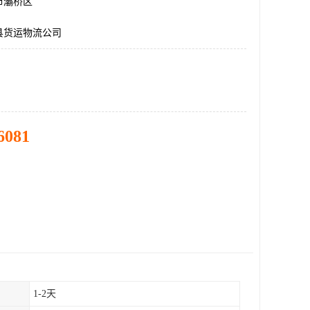
市灞桥区
县货运物流公司
6081
1-2天