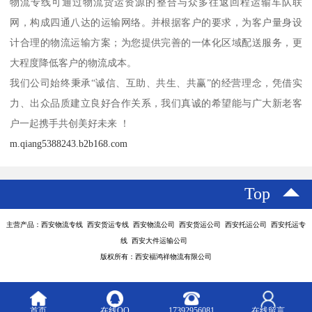
物流专线可通过物流货运资源的整合与众多往返回程运输车队联
网，构成四通八达的运输网络。并根据客户的要求，为客户量身设
计合理的物流运输方案；为您提供完善的一体化区域配送服务，更
大程度降低客户的物流成本。
我们公司始终秉承“诚信、互助、共生、共赢”的经营理念，凭借实
力、出众品质建立良好合作关系，我们真诚的希望能与广大新老客
户一起携手共创美好未来 ！
m.qiang5388243.b2b168.com
Top
主营产品：西安物流专线 西安货运专线 西安物流公司 西安货运公司 西安托运公司 西安托运专
线 西安大件运输公司
版权所有：西安福鸿祥物流有限公司
首页
在线QQ
17392956081
在线留言