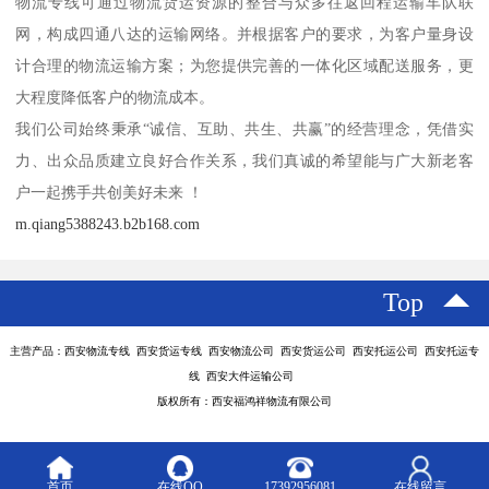
物流专线可通过物流货运资源的整合与众多往返回程运输车队联
网，构成四通八达的运输网络。并根据客户的要求，为客户量身设
计合理的物流运输方案；为您提供完善的一体化区域配送服务，更
大程度降低客户的物流成本。
我们公司始终秉承“诚信、互助、共生、共赢”的经营理念，凭借实
力、出众品质建立良好合作关系，我们真诚的希望能与广大新老客
户一起携手共创美好未来 ！
m.qiang5388243.b2b168.com
Top
主营产品：西安物流专线 西安货运专线 西安物流公司 西安货运公司 西安托运公司 西安托运专
线 西安大件运输公司
版权所有：西安福鸿祥物流有限公司
首页
在线QQ
17392956081
在线留言