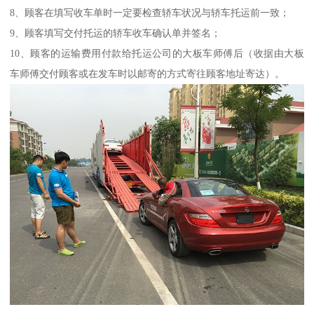
8、顾客在填写收车单时一定要检查轿车状况与轿车托运前一致；
9、顾客填写交付托运的轿车收车确认单并签名；
10、顾客的运输费用付款给托运公司的大板车师傅后（收据由大板
车师傅交付顾客或在发车时以邮寄的方式寄往顾客地址寄达）。