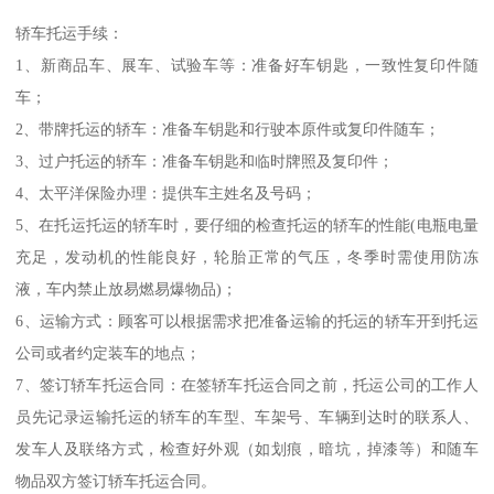
轿车托运手续：
1、新商品车、展车、试验车等：准备好车钥匙，一致性复印件随
车；
2、带牌托运的轿车：准备车钥匙和行驶本原件或复印件随车；
3、过户托运的轿车：准备车钥匙和临时牌照及复印件；
4、太平洋保险办理：提供车主姓名及号码；
5、在托运托运的轿车时，要仔细的检查托运的轿车的性能(电瓶电量
充足，发动机的性能良好，轮胎正常的气压，冬季时需使用防冻
液，车内禁止放易燃易爆物品)；
6、运输方式：顾客可以根据需求把准备运输的托运的轿车开到托运
公司或者约定装车的地点；
7、签订轿车托运合同：在签轿车托运合同之前，托运公司的工作人
员先记录运输托运的轿车的车型、车架号、车辆到达时的联系人、
发车人及联络方式，检查好外观（如划痕，暗坑，掉漆等）和随车
物品双方签订轿车托运合同。