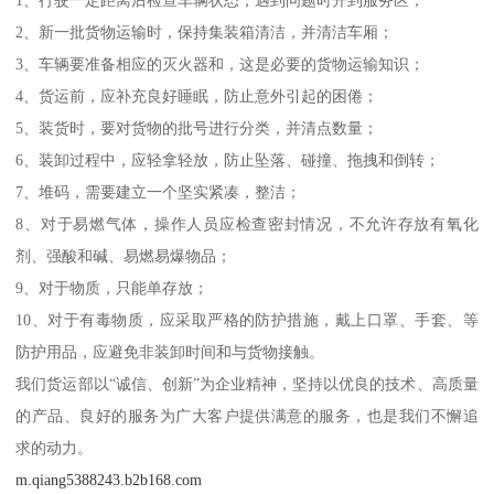
1、行驶一定距离后检查车辆状态，遇到问题时开到服务区；
2、新一批货物运输时，保持集装箱清洁，并清洁车厢；
3、车辆要准备相应的灭火器和，这是必要的货物运输知识；
4、货运前，应补充良好睡眠，防止意外引起的困倦；
5、装货时，要对货物的批号进行分类，并清点数量；
6、装卸过程中，应轻拿轻放，防止坠落、碰撞、拖拽和倒转；
7、堆码，需要建立一个坚实紧凑，整洁；
8、对于易燃气体，操作人员应检查密封情况，不允许存放有氧化
剂、强酸和碱、易燃易爆物品；
9、对于物质，只能单存放；
10、对于有毒物质，应采取严格的防护措施，戴上口罩、手套、等
防护用品，应避免非装卸时间和与货物接触。
我们货运部以“诚信、创新”为企业精神，坚持以优良的技术、高质量
的产品、良好的服务为广大客户提供满意的服务，也是我们不懈追
求的动力。
m.qiang5388243.b2b168.com